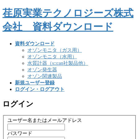
コ
ナ
荏原実業テクノロジーズ株式
ン
ビ
テ
ゲ
会社 資料ダウンロード
ン
ー
ツ
シ
へ
ョ
資料ダウンロード
ス
ン
オゾンモニタ（ガス用）
キ
に
オゾンモニタ（水用）
ッ
移
水質計器（s::can社製品他）
プ
動
オゾン発生器
オゾン関連製品
新規ユーザー登録
ログイン・ログアウト
ログイン
ユーザー名またはメールアドレス
パスワード